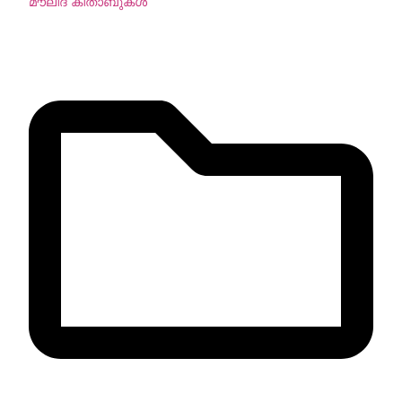
മൗലിദ് കിതാബുകള്‍