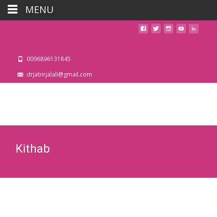
MENU
0096896131845
drjabirjalali@gmail.com
Kithab