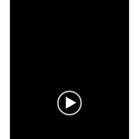
Video
Player